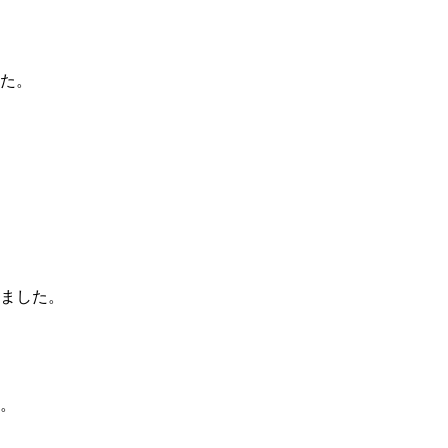
た。
ました。
。