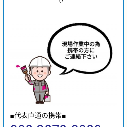
い。
■代表直通の携帯■