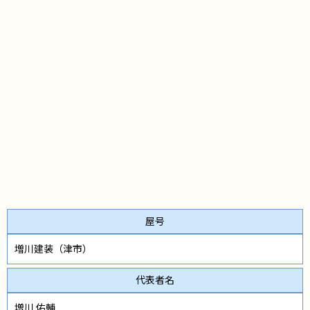
屋号
増川建装（津市）
代表者名
増川 佑輔