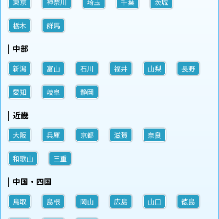
東京
神奈川
埼玉
千葉
茨城
栃木
群馬
中部
新潟
富山
石川
福井
山梨
長野
愛知
岐阜
静岡
近畿
大阪
兵庫
京都
滋賀
奈良
和歌山
三重
中国・四国
鳥取
島根
岡山
広島
山口
徳島