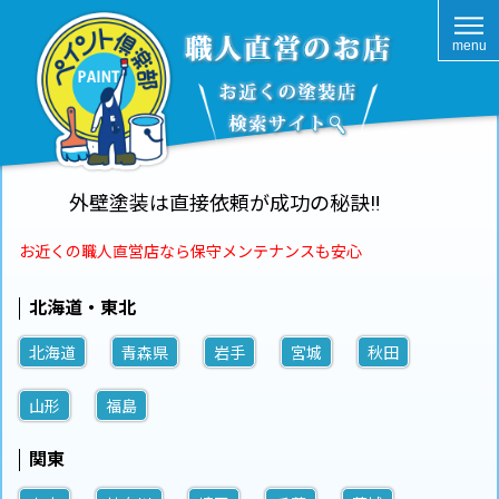
menu
外壁塗装は直接依頼が成功の秘訣‼
お近くの職人直営店なら保守メンテナンスも安心
北海道・東北
北海道
青森県
岩手
宮城
秋田
山形
福島
関東