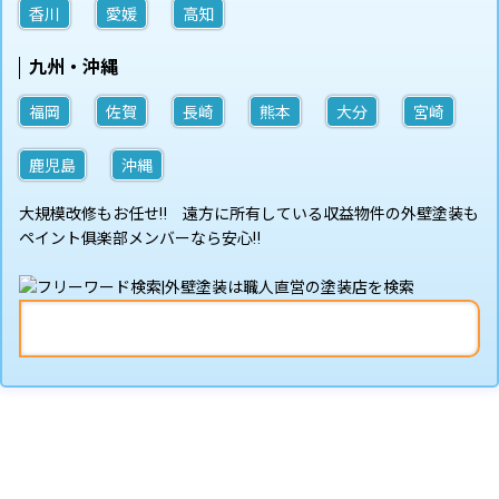
香川
愛媛
高知
九州・沖縄
福岡
佐賀
長崎
熊本
大分
宮崎
鹿児島
沖縄
大規模改修もお任せ‼ 遠方に所有している収益物件の外壁塗装も
ペイント俱楽部メンバーなら安心‼