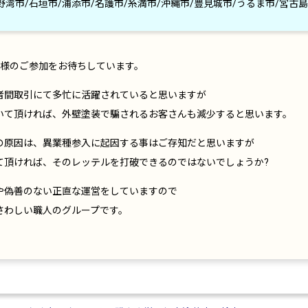
野湾市/石垣市/浦添市/名護市/糸満市/沖縄市/豊見城市/うるま市/宮古島
店様のご参加をお待ちしています。
者間取引にて多忙に活躍されていると思いますが
いて頂ければ、外壁塗装で騙されるお客さんも減少すると思います。
の原因は、異業種参入に起因する事はご存知だと思いますが
て頂ければ、そのレッテルを打破できるのではないでしょうか?
や偽善のない正直な運営をしていますので
さわしい職人のグループです。